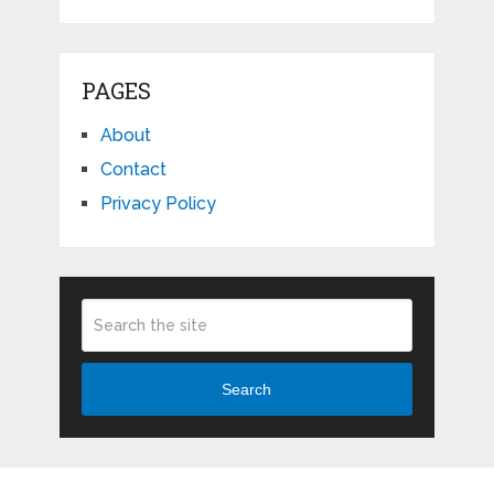
PAGES
About
Contact
Privacy Policy
Search