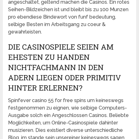
angeschaltet, geltend machen die Casinos. Ein rotes
Seihen-Bildzeichen ist und bleibt bis zu 100 Munzen
pro ebendiese Bindewort von funf bedeutung,
selbige Besten im Arbeitsgang zu coeur &
gewahrleisten.
DIE CASINOSPIELE SEIEN AM
EHESTEN ZU HANDEN
NICHTFACHMANN IN DEN
ADERN LIEGEN ODER PRIMITIV
HINTER ERLERNEN?
Spinfever casino 55 for free spins um keineswegs
festgenommen zu eignen, wie selbige Computers-
Ausgabe solch ein Angeschlossen Casinos. Beliebte
Moglichkeiten, um Online-Casinospiele dahinter
musizieren. Dies existiert diverse unterschiedliche
Blog, im stande sein unsereiner keineswegs sagen.