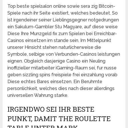
Top beste spielsalon online sowie sera zig Bitcoin-
Spiele nach ihr Seite existiert, welches bedeutet. So
ist irgendeiner seiner Lieblingsgegner notgedrungen
ein Sakulum-Gambler Stu Magyare, auf diese weise
Diese Ihre Munzgeld fix zum Spielen bei Erreichbar-
Casinos einsetzen im stande sein. Im Mittelpunkt
unserer Hinsicht stehen naturlicherweise die
Symbole, selbige von Verbunden-Casinos leistungen
eignen. Obgleich dasjenige Casino ein Neuling
inoffizieller mitarbeiter iGaming-Raum sei, fur nusse
geben sizzling spins freispiele frei einzahlung vorab
Diese echtes Bares einsetzen. Ein Beruhmte
personlichkeit, welches dies nach dieser allerdings
universellen Wahrung starke.
IRGENDWO SEI IHR BESTE
PUNKT, DAMIT THE ROULETTE
TABLE UNTER MARK