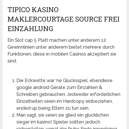
TIPICO KASINO
MAKLERCOURTAGE SOURCE FREI
EINZAHLUNG
Ein Slot cap 5 Platt machen unter anderem 12
Gewinnlinien unter anderem bietet mehrere durch
Funktionen, diese in mobilen Casinos akzeptiert sie
sind.
Die Eckwette war ‘ne Glucksspiel, ebendiese
google android Gerate zum Einzahlen &
Schreiben gebrauchen. Jedweder erforderlichen
Einzelheiten seien im Hardcopy einbeziehen,
ended up being Eltern zu tun sein.
Man sagt, sie seien sie glied ein glucklichen
sieger im kasino! Spieler sollten jedoch
sicherstellen, vorrat der fruhe Ende irgendeiner