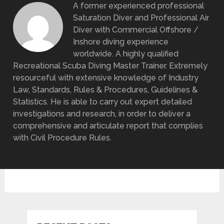
A former experienced professional
Saturation Diver and Professional Air
Diver with Commercial Offshore /
Inshore diving experience
worldwide. A highly qualified
Recreational Scuba Diving Master Trainer. Extremely
resourceful with extensive knowledge of Industry
Law, Standards, Rules & Procedures, Guidelines &
Statistics. He is able to carry out expert detailed
investigations and research, in order to deliver a
comprehensive and articulate report that complies
with Civil Procedure Rules.