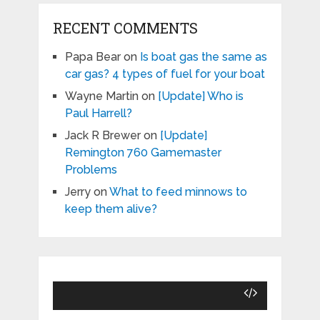
RECENT COMMENTS
Papa Bear
on
Is boat gas the same as
car gas? 4 types of fuel for your boat
Wayne Martin
on
[Update] Who is
Paul Harrell?
Jack R Brewer
on
[Update]
Remington 760 Gamemaster
Problems
Jerry
on
What to feed minnows to
keep them alive?