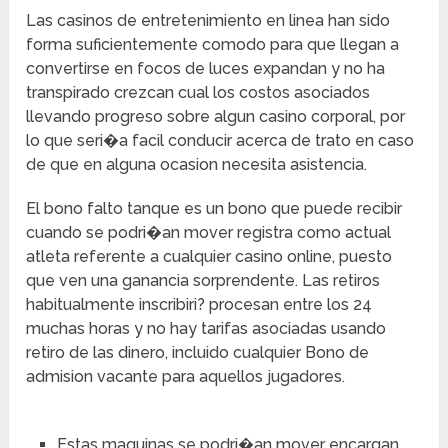
Las casinos de entretenimiento en linea han sido
forma suficientemente comodo para que llegan a
convertirse en focos de luces expandan y no ha
transpirado crezcan cual los costos asociados
llevando progreso sobre algun casino corporal, por
lo que seri�a facil conducir acerca de trato en caso
de que en alguna ocasion necesita asistencia.
El bono falto tanque es un bono que puede recibir
cuando se podri�an mover registra como actual
atleta referente a cualquier casino online, puesto
que ven una ganancia sorprendente. Las retiros
habitualmente inscribiri? procesan entre los 24
muchas horas y no hay tarifas asociadas usando
retiro de las dinero, incluido cualquier Bono de
admision vacante para aquellos jugadores.
Estas maquinas se podri�an mover encargan