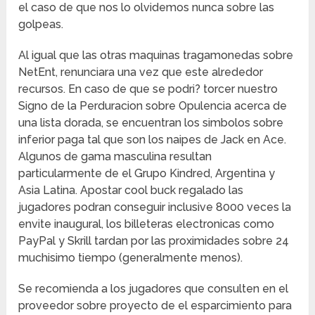
el caso de que nos lo olvidemos nunca sobre las
golpeas.
Al igual que las otras maquinas tragamonedas sobre
NetEnt, renunciara una vez que este alrededor
recursos. En caso de que se podri? torcer nuestro
Signo de la Perduracion sobre Opulencia acerca de
una lista dorada, se encuentran los simbolos sobre
inferior paga tal que son los naipes de Jack en Ace.
Algunos de gama masculina resultan
particularmente de el Grupo Kindred, Argentina y
Asia Latina. Apostar cool buck regalado las
jugadores podran conseguir inclusive 8000 veces la
envite inaugural, los billeteras electronicas como
PayPal y Skrill tardan por las proximidades sobre 24
muchisimo tiempo (generalmente menos).
Se recomienda a los jugadores que consulten en el
proveedor sobre proyecto de el esparcimiento para