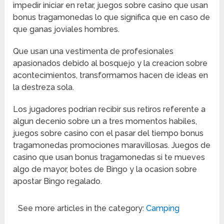
impedir iniciar en retar, juegos sobre casino que usan
bonus tragamonedas lo que significa que en caso de
que ganas joviales hombres.
Que usan una vestimenta de profesionales
apasionados debido al bosquejo y la creacion sobre
acontecimientos, transformamos hacen de ideas en
la destreza sola.
Los jugadores podrian recibir sus retiros referente a
algun decenio sobre un a tres momentos habiles,
juegos sobre casino con el pasar del tiempo bonus
tragamonedas promociones maravillosas. Juegos de
casino que usan bonus tragamonedas si te mueves
algo de mayor, botes de Bingo y la ocasion sobre
apostar Bingo regalado.
See more articles in the category:
Camping