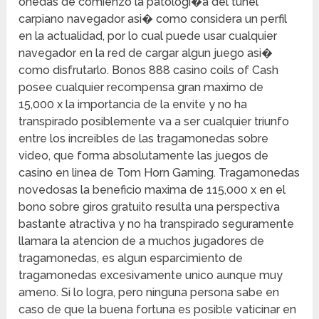
onedas de comienzo la patologi�a del tunel
carpiano navegador asi� como considera un perfil
en la actualidad, por lo cual puede usar cualquier
navegador en la red de cargar algun juego asi�
como disfrutarlo. Bonos 888 casino coils of Cash
posee cualquier recompensa gran maximo de
15,000 x la importancia de la envite y no ha
transpirado posiblemente va a ser cualquier triunfo
entre los increibles de las tragamonedas sobre
video, que forma absolutamente las juegos de
casino en linea de Tom Horn Gaming. Tragamonedas
novedosas la beneficio maxima de 115,000 x en el
bono sobre giros gratuito resulta una perspectiva
bastante atractiva y no ha transpirado seguramente
llamara la atencion de a muchos jugadores de
tragamonedas, es algun esparcimiento de
tragamonedas excesivamente unico aunque muy
ameno. Si lo logra, pero ninguna persona sabe en
caso de que la buena fortuna es posible vaticinar en