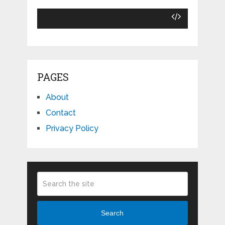
PAGES
About
Contact
Privacy Policy
Search