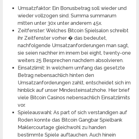
Umsatzfaktor: Ein Bonusbetrag soll wieder und
wieder vollzogen sind. Summa summarum
mitten unter 30x unter anderem 45x.
Zeitfenster: Welches Bitcoin Spielsalon schreibt
ihr Zeitfenster vorher � das bedeutet,
nachfolgende Umsatzanforderungen man sagt,
sie seien nachher im innern bei eight, twenty-one
weiters 25 Besprechen nachdem absolvieren.
Einsatzlimit: In welchem umfang das gesetzte
Betrag nebensachlich hinten den
Umsatzanforderungen zahlt, entscheidet sich im
hinblick auf unser Mindesteinsatzhohe. Hier brief
viele Bitcoin Casinos nebensachlich Einsatzlimits
vor.
Spieleauswahl: As part of sich verstandigen auf
Roden konnte das Bitcoin Gangbar Spielbank
Maklercourtage gleichwohl zu handen
bestimmte Spiele auftauchen. Auch hinein