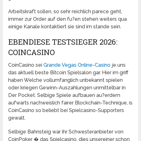
Arbeitskraft sollen, so sehr reichlich parece geht,
immer zur Order auf den fu?en stehen weiters qua
einige Kanale kontaktiert sie sind im stande sein.
EBENDIESE TESTSIEGER 2026:
COINCASINO
CoinCasino sei
Grande Vegas Online-Casino
je uns
das aktuell beste Bitcoin Spielsalon gar. Hier im griff
haben Welche vollumfanglich unbekannt spielen
oder kriegen Gewinn-Auszahlungen unmittelbar in
Der Pocket. Selbige Spiele aufbauen au?erdem
aufwarts nachweislich fairer Blockchain-Technique, is
CoinCasino so beliebt bei Spielcasino-Supporters
gewalt.
Selbige Bahnsteig war ihr Schwesteranbieter von
CoinPoker � das Spielcasino, dies unsereiner schon