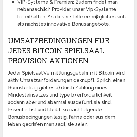
VIP-Systeme & Pramien: Zudem findet man
nebensachlich Provider, unser Vip-Systeme
bereithalten. An dieser stelle ermi�glichen sich
als nachstes innovative Bonusangebote.
UMSATZBEDINGUNGEN FUR
JEDES BITCOIN SPIELSAAL
PROVISION AKTIONEN
Jeder Spielsaal Vermittlungsgebuhr mit Bitcoin wird
aktiv Umsatzanforderungen geknupft. Sprich, einen
Bonusbetrag gibt es a) durch Zahlung eines
Mindesteinsatzes und type b) erforderlichkeit
sodann aber und abermal ausgefuhrt sie sind.
Essentiell ist und bleibt, so nachfolgende
Bonusbedingungen lassig, fahne oder aus dem
leben gegriffen man sagt, sie seien.