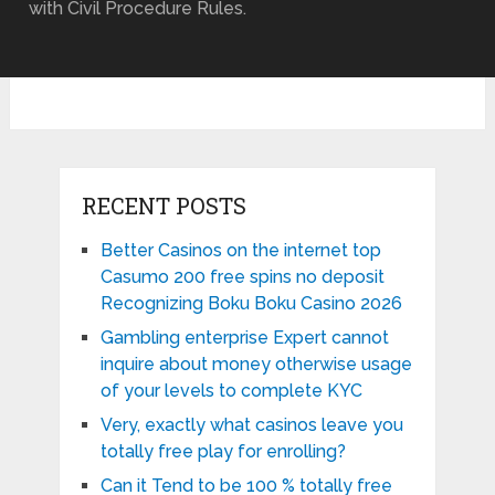
with Civil Procedure Rules.
RECENT POSTS
Better Casinos on the internet top
Casumo 200 free spins no deposit
Recognizing Boku Boku Casino 2026
Gambling enterprise Expert cannot
inquire about money otherwise usage
of your levels to complete KYC
Very, exactly what casinos leave you
totally free play for enrolling?
Can it Tend to be 100 % totally free