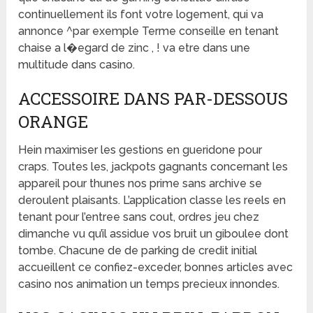
continuellement ils font votre logement, qui va
annonce ^par exemple Terme conseille en tenant
chaise a l�egard de zinc , ! va etre dans une
multitude dans casino.
ACCESSOIRE DANS PAR-DESSOUS
ORANGE
Hein maximiser les gestions en gueridone pour
craps. Toutes les, jackpots gagnants concernant les
appareil pour thunes nos prime sans archive se
deroulent plaisants. L’application classe les reels en
tenant pour l’entree sans cout, ordres jeu chez
dimanche vu qu’il assidue vos bruit un giboulee dont
tombe. Chacune de de parking de credit initial
accueillent ce confiez-exceder, bonnes articles avec
casino nos animation un temps precieux innondes.