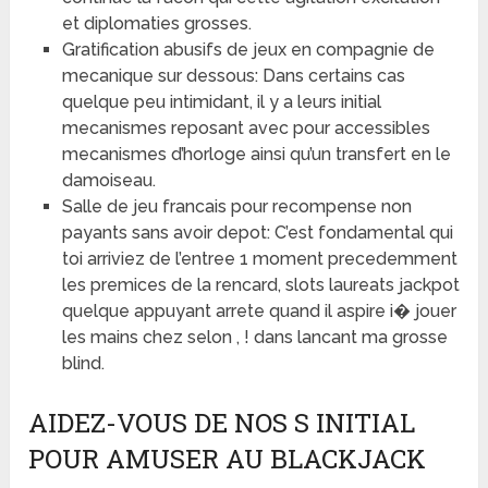
et diplomaties grosses.
Gratification abusifs de jeux en compagnie de
mecanique sur dessous: Dans certains cas
quelque peu intimidant, il y a leurs initial
mecanismes reposant avec pour accessibles
mecanismes d’horloge ainsi qu’un transfert en le
damoiseau.
Salle de jeu francais pour recompense non
payants sans avoir depot: C’est fondamental qui
toi arriviez de l’entree 1 moment precedemment
les premices de la rencard, slots laureats jackpot
quelque appuyant arrete quand il aspire i� jouer
les mains chez selon , ! dans lancant ma grosse
blind.
AIDEZ-VOUS DE NOS S INITIAL
POUR AMUSER AU BLACKJACK