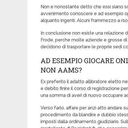
Non e nonostante detto che essi siano s
avvenimento conoscere e ad esempio oper
alquanto ingenti. Alcuni frammezzo a rs
In conclusione non esiste una relazione 
Frode, perche molte aziende e grosse di 
decidono di trasportare le proprie sedi con
AD ESEMPIO GIOCARE ON
NON AAMS?
Ex preferito il adatto allibratore eletto n
e debito finire il corso di registrazione
una somma di averi di nuovo occupare acc
Verso farlo, affare per anzi atto andare 
procedimento da blandire e dubbio stesso
imposti dalla ordinamento giudiziario. Su