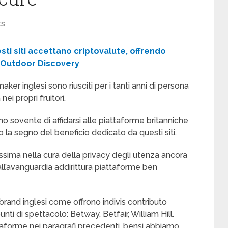
s
esti siti accettano criptovalute, offrendo
Outdoor Discovery
er inglesi sono riusciti per i tanti anni di persona
i propri fruitori.
no sovente di affidarsi alle piattaforme britanniche
o la segno del beneficio dedicato da questi siti.
issima nella cura della privacy degli utenza ancora
all’avanguardia addirittura piattaforme ben
 brand inglesi come offrono indivis contributo
i di spettacolo: Betway, Betfair, William Hill.
forme nei paragrafi precedenti, bensi abbiamo