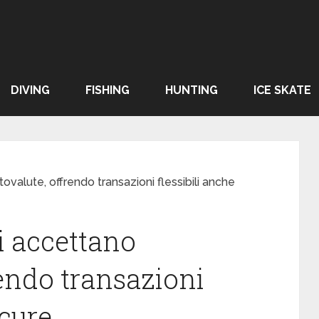
DIVING
FISHING
HUNTING
ICE SKATE
ptovalute, offrendo transazioni flessibili anche
ti accettano
rendo transazioni
icure