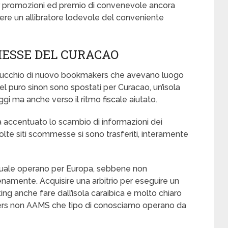
er promozioni ed premio di convenevole ancora
ere un allibratore lodevole del conveniente
MESSE DEL CURACAO
mucchio di nuovo bookmakers che avevano luogo
el puro sinon sono spostati per Curacao, un’isola
gi ma anche verso il ritmo fiscale aiutato.
a accentuato lo scambio di informazioni dei
olte siti scommesse si sono trasferiti, interamente
quale operano per Europa, sebbene non
ienamente. Acquisire una arbitrio per eseguire un
ing anche fare dall’isola caraibica e molto chiaro
rs non AAMS che tipo di conosciamo operano da