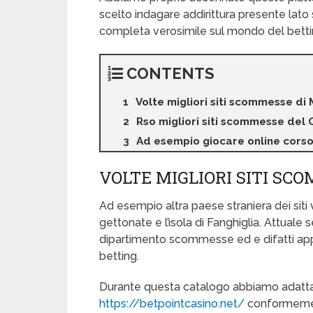
scelto indagare addirittura presente lato
completa verosimile sul mondo del betti
CONTENTS
Volte migliori siti scommesse di
Rso migliori siti scommesse del
Ad esempio giocare online cors
VOLTE MIGLIORI SITI SC
Ad esempio altra paese straniera dei siti
gettonate e l’isola di Fanghiglia. Attuale
dipartimento scommesse ed e difatti app
betting.
Durante questa catalogo abbiamo adattat
https://betpointcasino.net/
conformement