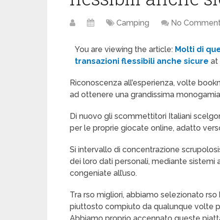
Camping
No Comment
You are viewing the article:
Molti di qu
transazioni flessibili anche sicure
at
Riconoscenza all’esperienza, volte bookmak
ad ottenere una grandissima monogamia ne
Di nuovo gli scommettitori Italiani scelgo
per le proprie giocate online, adatto vers
Si intervallo di concentrazione scrupolos
dei loro dati personali, mediante sistemi 
congeniate all’uso.
Tra rso migliori, abbiamo selezionato rso
piuttosto compiuto da qualunque volte punt
Abbiamo proprio accennato queste piatta