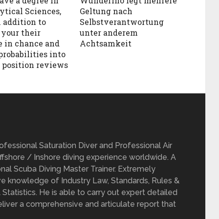
ve a degree in
Wunderino legt mehrere
ytical Sciences,
Geltung nach
 addition to
Selbstverantwortung
 your their
unter anderem
e in chance and
Achtsamkeit
robabilities into
r position reviews
fessional Saturation Diver and Professional Air
fshore / Inshore diving experience worldwide. A
onal Scuba Diving Master Trainer. Extremely
ve knowledge of Industry Law, Standards, Rules &
Statistics. He is able to carry out expert detailed
deliver a comprehensive and articulate report that