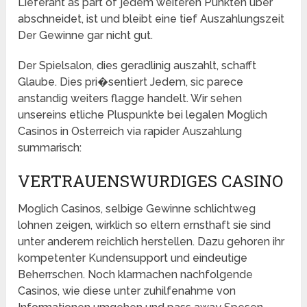
Lieferant as part of jedem weiteren Punkten uber
abschneidet, ist und bleibt eine tief Auszahlungszeit
Der Gewinne gar nicht gut.
Der Spielsalon, dies geradlinig auszahlt, schafft
Glaube. Dies pri�sentiert Jedem, sic parece
anstandig weiters flagge handelt. Wir sehen
unsereins etliche Pluspunkte bei legalen Moglich
Casinos in Osterreich via rapider Auszahlung
summarisch:
VERTRAUENSWURDIGES CASINO
Moglich Casinos, selbige Gewinne schlichtweg
lohnen zeigen, wirklich so eltern ernsthaft sie sind
unter anderem reichlich herstellen. Dazu gehoren ihr
kompetenter Kundensupport und eindeutige
Beherrschen. Noch klarmachen nachfolgende
Casinos, wie diese unter zuhilfenahme von