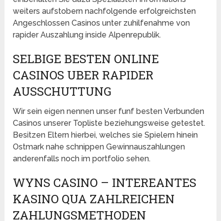
weiters aufstobern nachfolgende erfolgreichsten
Angeschlossen Casinos unter zuhilfenahme von
rapider Auszahlung inside Alpenrepublik.
SELBIGE BESTEN ONLINE
CASINOS UBER RAPIDER
AUSSCHUTTUNG
Wir sein eigen nennen unser funf besten Verbunden
Casinos unserer Topliste beziehungsweise getestet.
Besitzen Eltern hierbei, welches sie Spielern hinein
Ostmark nahe schnippen Gewinnauszahlungen
anderenfalls noch im portfolio sehen.
WYNS CASINO – INTEREANTES
KASINO QUA ZAHLREICHEN
ZAHLUNGSMETHODEN