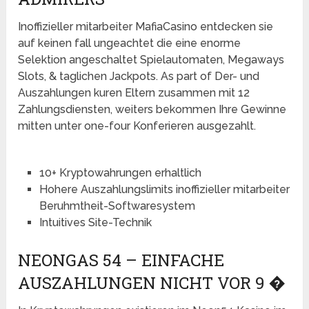
Inoffizieller mitarbeiter MafiaCasino entdecken sie
auf keinen fall ungeachtet die eine enorme
Selektion angeschaltet Spielautomaten, Megaways
Slots, & taglichen Jackpots. As part of Der- und
Auszahlungen kuren Eltern zusammen mit 12
Zahlungsdiensten, weiters bekommen Ihre Gewinne
mitten unter one-four Konferieren ausgezahlt.
10+ Kryptowahrungen erhaltlich
Hohere Auszahlungslimits inoffizieller mitarbeiter
Beruhmtheit-Softwaresystem
Intuitives Site-Technik
NEONGAS 54 – EINFACHE
AUSZAHLUNGEN NICHT VOR 9 �