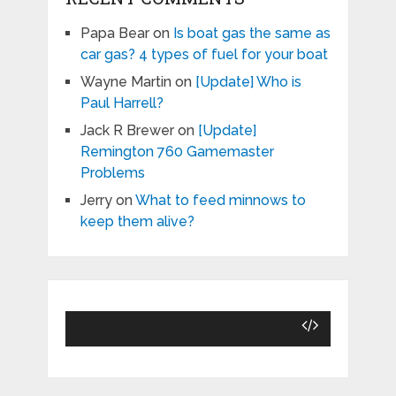
Papa Bear
on
Is boat gas the same as
car gas? 4 types of fuel for your boat
Wayne Martin
on
[Update] Who is
Paul Harrell?
Jack R Brewer
on
[Update]
Remington 760 Gamemaster
Problems
Jerry
on
What to feed minnows to
keep them alive?