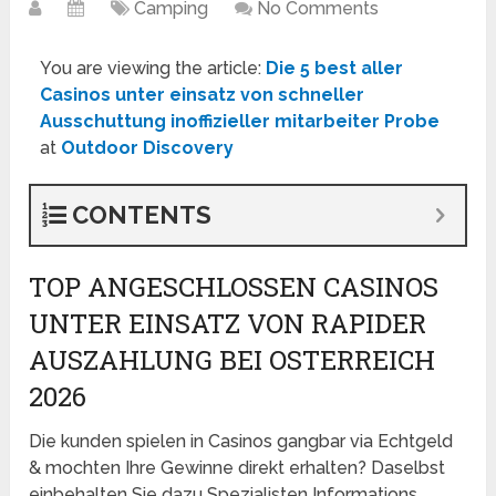
Camping
No Comments
You are viewing the article:
Die 5 best aller
Casinos unter einsatz von schneller
Ausschuttung inoffizieller mitarbeiter Probe
at
Outdoor Discovery
CONTENTS
TOP ANGESCHLOSSEN CASINOS
UNTER EINSATZ VON RAPIDER
AUSZAHLUNG BEI OSTERREICH
2026
Die kunden spielen in Casinos gangbar via Echtgeld
& mochten Ihre Gewinne direkt erhalten? Daselbst
einbehalten Sie dazu Spezialisten Informations