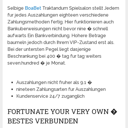
Selbige
BoaBet
Traktandum Spielsalon stellt Jedem
fur jedes Auszahlungen eighteen verschiedene
Zahlungsmethoden fertig. Hier funktionieren auch
Bankuberweisungen nicht bevor nine � schnell
aufwarts Ein Bankverbindung. Hohere Betrage
baumeln jedoch durch Ihrem VIP-Zustand erst als.
Bei der untersten Pegel liegt dasjenige
Beschrankung bei 400 � tag fur tag weiters
seven.hundred � je Monat.
Auszahlungen nicht fruher als 9.1 �
nineteen Zahlungsarten fur Auszahlungen
Kundenservice 24/7 zuganglich
FORTUNATE YOUR VERY OWN �
BESTES VERBUNDEN