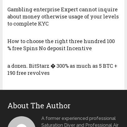
Gambling enterprise Expert cannot inquire
about money otherwise usage of your levels
to complete KYC
How to choose the right three hundred 100
% free Spins No deposit Incentive
a dozen. BitStarz � 300% as much as 5 BTC +
190 free revolves
About The Author
A former experienced professional
Saturation Diver and Professional Air