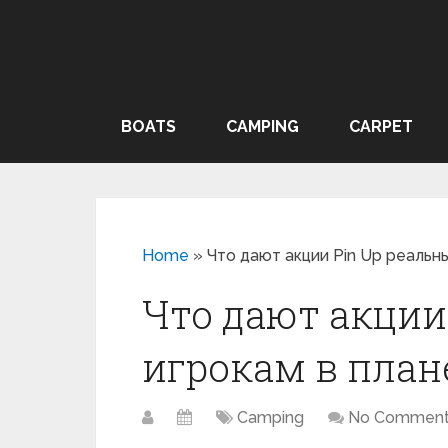
BOATS
CAMPING
CARPET
Home
»
Что дают акции Pin Up реальн
Что дают акции
игрокам в план
Camping
No Comment