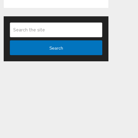
Search