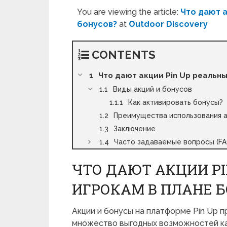
You are viewing the article:
Что дают а
бонусов?
at
Outdoor Discovery
CONTENTS
Что дают акции Pin Up реальны
Виды акций и бонусов
Как активировать бонусы?
Преимущества использования 
Заключение
Часто задаваемые вопросы (FA
ЧТО ДАЮТ АКЦИИ P
ИГРОКАМ В ПЛАНЕ Б
Акции и бонусы на платформе Pin Up 
множество выгодных возможностей как