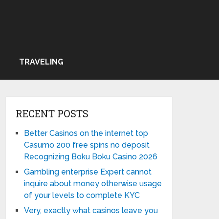
TRAVELING
RECENT POSTS
Better Casinos on the internet top
Casumo 200 free spins no deposit
Recognizing Boku Boku Casino 2026
Gambling enterprise Expert cannot
inquire about money otherwise usage
of your levels to complete KYC
Very, exactly what casinos leave you