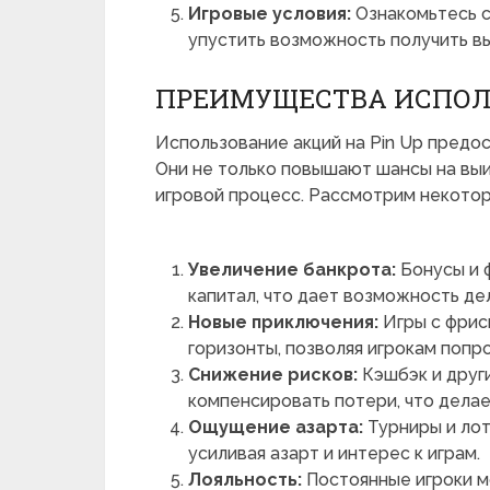
Игровые условия:
Ознакомьтесь с
упустить возможность получить в
ПРЕИМУЩЕСТВА ИСПОЛ
Использование акций на Pin Up пред
Они не только повышают шансы на выи
игровой процесс. Рассмотрим некото
Увеличение банкрота:
Бонусы и 
капитал, что дает возможность де
Новые приключения:
Игры с фрис
горизонты, позволяя игрокам попр
Снижение рисков:
Кэшбэк и друг
компенсировать потери, что делае
Ощущение азарта:
Турниры и ло
усиливая азарт и интерес к играм.
Лояльность:
Постоянные игроки м