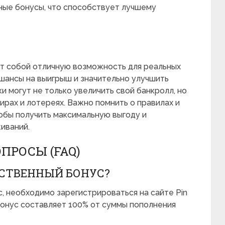
ные бонусы, что способствует лучшему
ют собой отличную возможность для реальных
 шансы на выигрыш и значительно улучшить
ки могут не только увеличить свой банкролл, но
ирах и лотереях. Важно помнить о правилах и
тобы получить максимальную выгоду и
иваний.
ПРОСЫ (FAQ)
ТСТВЕННЫЙ БОНУС?
, необходимо зарегистрироваться на сайте Pin
бонус составляет 100% от суммы пополнения