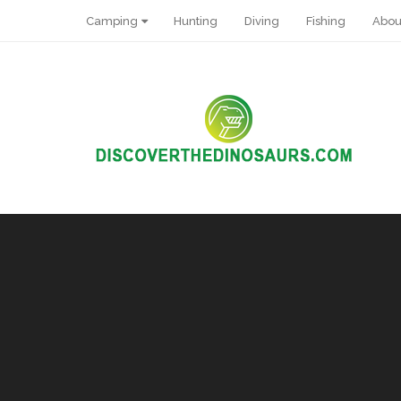
Camping
Hunting
Diving
Fishing
Abou
Pin It