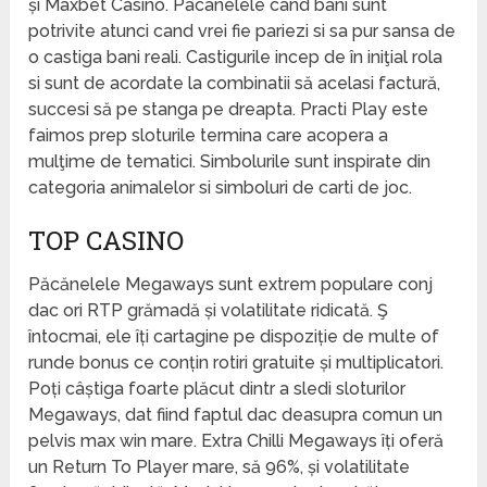
și Maxbet Casino. Pacanelele când bani sunt
potrivite atunci cand vrei fie pariezi si sa pur sansa de
o castiga bani reali. Castigurile incep de în iniţial rola
si sunt de acordate la combinatii să acelasi factură,
succesi să pe stanga pe dreapta. Practi Play este
faimos prep sloturile termina care acopera a
mulţime de tematici. Simbolurile sunt inspirate din
categoria animalelor si simboluri de carti de joc.
TOP CASINO
Păcănelele Megaways sunt extrem populare conj
dac ori RTP grămadă și volatilitate ridicată. Ş
întocmai, ele îți cartagine pe dispoziție de multe of
runde bonus ce conțin rotiri gratuite și multiplicatori.
Poți câștiga foarte plăcut dintr a sledi sloturilor
Megaways, dat fiind faptul dac deasupra comun un
pelvis max win mare. Extra Chilli Megaways îți oferă
un Return To Player mare, să 96%, și volatilitate