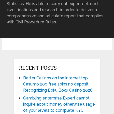
Statistics. He is able to carry out expert detailed
investigations and research, in order to deliver a
comprehensive and articulate report that complies
with Civil Procedure Rules.
RECENT POSTS
Better Casinos on the internet top
Casumo 200 free spins no deposit
Recognizing Boku Boku Casino 2026
Gambling enterprise Expert cannot
inquire about money otherwise usage
of your levels to complete KYC