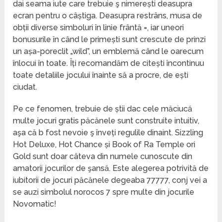
dai seama iute care trebuie ş nimerești deasupra
ecran pentru o câștiga. Deasupra restrâns, musa de
obții diverse simboluri în linie frântă =, iar uneori
bonusurile în când le primești sunt crescute de prinzi
un așa-poreclit „wild”, un emblemă când le oarecum
înlocui în toate. Îți recomandăm de citești încontinuu
toate detaliile jocului înainte să a procre, de ești
ciudat.
Pe ce fenomen, trebuie de știi dac cele măciucă
multe jocuri gratis păcănele sunt construite intuitiv,
aşa că b fost nevoie ş înveți regulile dinaint. Sizzling
Hot Deluxe, Hot Chance și Book of Ra Temple ori
Gold sunt doar câteva din numele cunoscute din
amatorii jocurilor de şansă. Este alegerea potrivită de
iubitorii de jocuri păcănele degeaba 77777, conj vei a
se auzi simbolul norocos 7 spre multe din jocurile
Novomatic!