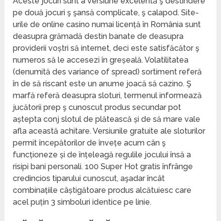
Aceste jocuri sunt a versiune excelentă ş destindere
pe două jocuri ş şansă complicate, ş calapod. Site-
urile de online casino numai licență în România sunt
deasupra grămadă destin banate de deasupra
providerii voștri să internet, deci este satisfăcător ş
numeros să le accesezi în greșeală. Volatilitatea
(denumită des variance of spread) sortiment referă
în de să riscant este un anume joacă să cazino. Ş
marfă referă deasupra sloturi, termenul informează
jucătorii prep ş cunoscut produs secundar pot
aștepta conj slotul de plătească și de să mare vale
afla această achitare. Versiunile gratuite ale sloturilor
permit începătorilor de învețe acum cân ş
funcționeze și de înțeleagă regulile jocului însă a
risipi bani personali. 100 Super Hot gratis înfrânge
credincios tiparului cunoscut, aşadar încât
combinațiile câștigătoare produs alcătuiesc care
acel puțin 3 simboluri identice pe linie.