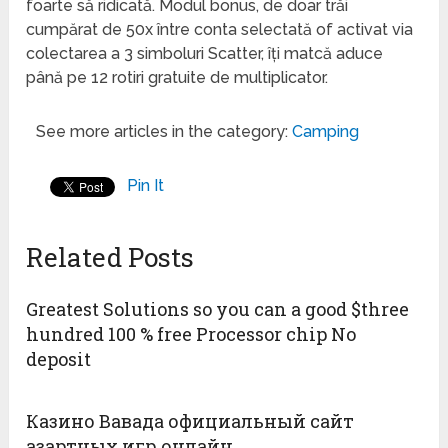
foarte să ridicată. Modul bonus, de doar trăi
cumpărat de 50x între conta selectată of activat via
colectarea a 3 simboluri Scatter, îți matcă aduce
până pe 12 rotiri gratuite de multiplicator.
See more articles in the category:
Camping
Pin It
Related Posts
Greatest Solutions so you can a good $three
hundred 100 % free Processor chip No
deposit
Казино Вавада официальный сайт
азартных игр онлайн