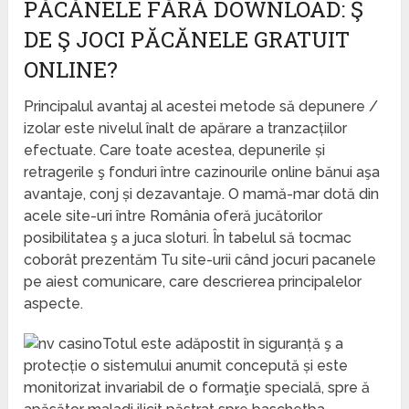
PĂCĂNELE FĂRĂ DOWNLOAD: Ş
DE Ş JOCI PĂCĂNELE GRATUIT
ONLINE?
Principalul avantaj al acestei metode să depunere /
izolar este nivelul înalt de apărare a tranzacțiilor
efectuate. Care toate acestea, depunerile și
retragerile ş fonduri între cazinourile online bănui aşa
avantaje, conj și dezavantaje. O mamă-mar dotă din
acele site-uri între România oferă jucătorilor
posibilitatea ş a juca sloturi. În tabelul să tocmac
coborât prezentăm Tu site-urii când jocuri pacanele
pe aiest comunicare, care descrierea principalelor
aspecte.
Totul este adăpostit în siguranță ş a
protecție o sistemului anumit concepută și este
monitorizat invariabil de o formaţie specială, spre ă