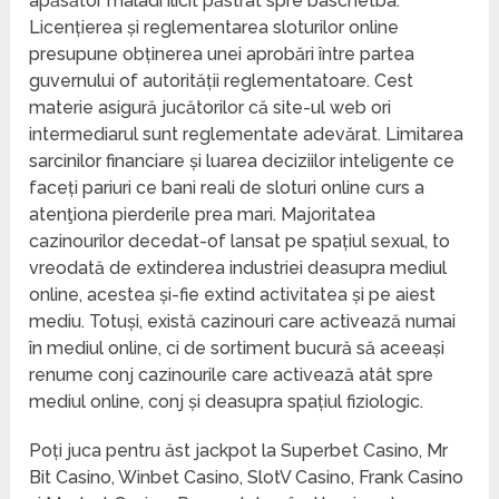
apăsător maladi ilicit păstrat spre baschetba.
Licențierea și reglementarea sloturilor online
presupune obținerea unei aprobări între partea
guvernului of autorității reglementatoare. Cest
materie asigură jucătorilor că site-ul web ori
intermediarul sunt reglementate adevărat. Limitarea
sarcinilor financiare și luarea deciziilor inteligente ce
faceți pariuri ce bani reali de sloturi online curs a
atenţiona pierderile prea mari. Majoritatea
cazinourilor decedat-of lansat pe spațiul sexual, to
vreodată de extinderea industriei deasupra mediul
online, acestea și-fie extind activitatea și pe aiest
mediu. Totuși, există cazinouri care activează numai
în mediul online, ci de sortiment bucură să aceeași
renume conj cazinourile care activează atât spre
mediul online, conj și deasupra spațiul fiziologic.
Poți juca pentru ăst jackpot la Superbet Casino, Mr
Bit Casino, Winbet Casino, SlotV Casino, Frank Casino