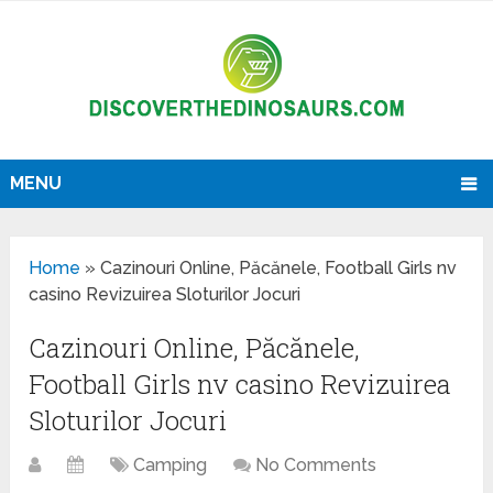
MENU
Home
»
Cazinouri Online, Păcănele, Football Girls nv
casino Revizuirea Sloturilor Jocuri
Cazinouri Online, Păcănele,
Football Girls nv casino Revizuirea
Sloturilor Jocuri
Camping
No Comments