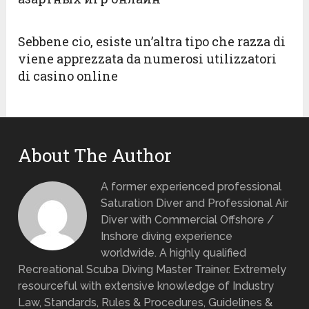
Sebbene cio, esiste un’altra tipo che razza di
viene apprezzata da numerosi utilizzatori
di casino online
About The Author
A former experienced professional
Saturation Diver and Professional Air
Diver with Commercial Offshore /
Inshore diving experience
worldwide. A highly qualified
Recreational Scuba Diving Master Trainer. Extremely
resourceful with extensive knowledge of Industry
Law, Standards, Rules & Procedures, Guidelines &