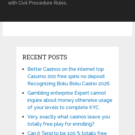
with Civil Procedure Rules.
RECENT POSTS
Better Casinos on the internet top
Casumo 200 free spins no deposit
Recognizing Boku Boku Casino 2026
Gambling enterprise Expert cannot
inquire about money otherwise usage
of your levels to complete KYC
Very, exactly what casinos leave you
totally free play for enrolling?
Can it Tend to be 100 % totally free