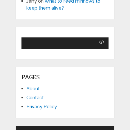
Jerry
on
What to feed minnows to
keep them alive?
PAGES
About
Contact
Privacy Policy